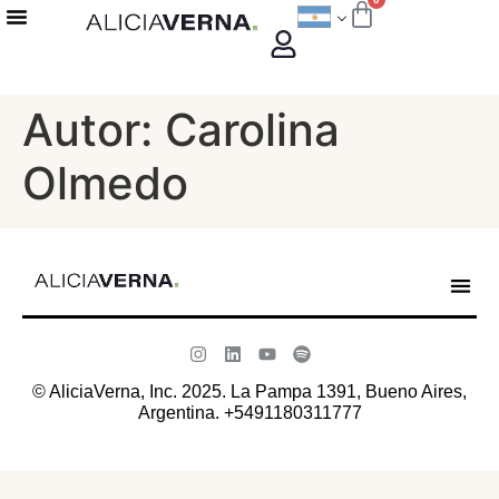
Material De Interés
Autor:
Carolina
Olmedo
Materia
© AliciaVerna, Inc. 2025. La Pampa 1391, Bueno Aires,
Argentina. +5491180311777